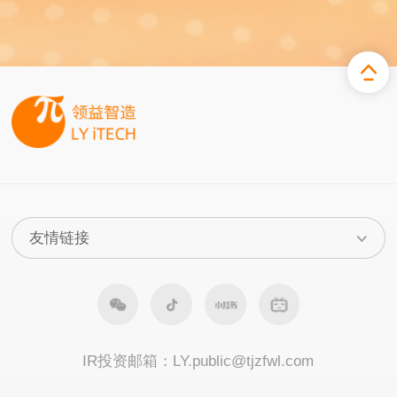
IR投资邮箱：
LY.public@tjzfwl.com