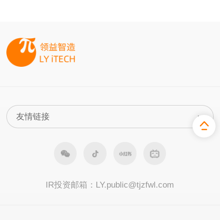
IR投资邮箱：
LY.public@tjzfwl.com