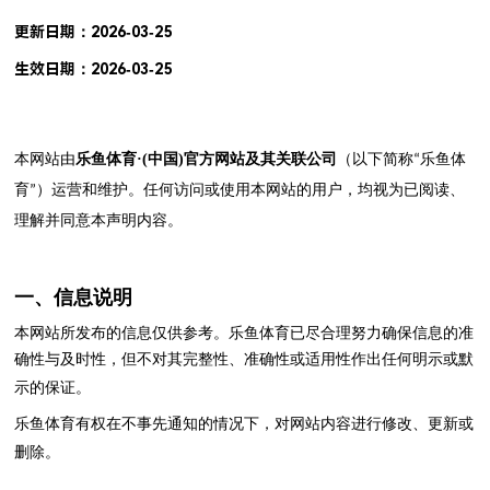
更新日期：2026-03-25
生效日期：2026-03-25
本网站由
乐鱼体育·(中国)官方网站及其关联公司
（以下简称
乐鱼体
“
育
）运营和维护。任何访问或使用本网站的用户，均视为已阅读、
”
理解并同意本声明内容。
一、
信息说明
本网站所发布的信息仅供参考。乐鱼体育已尽合理努力确保信息的准
确性与及时性，但不对其完整性、准确性或适用性作出任何明示或默
示的保证。
乐鱼体育有权在不事先通知的情况下，对网站内容进行修改、更新或
删除。