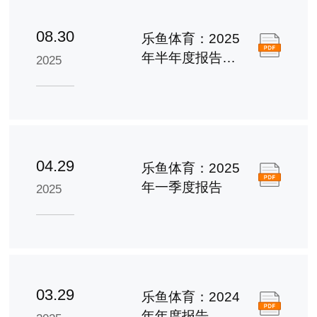
08.30
乐鱼体育：2025
年半年度报告摘
2025
要
04.29
乐鱼体育：2025
年一季度报告
2025
03.29
乐鱼体育：2024
年年度报告