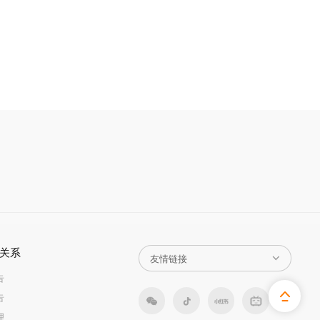
关系
告
告
理