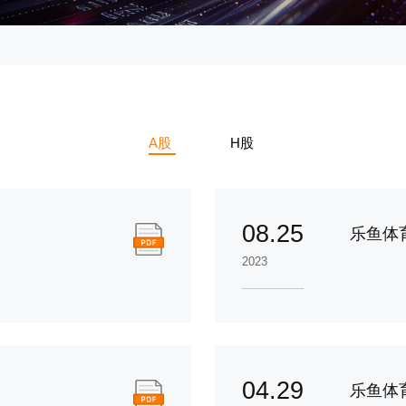
A股
H股
08.25
乐鱼体
2023
04.29
乐鱼体