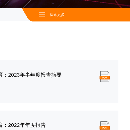
探索更多
育：2023年半年度报告摘要
育：2022年年度报告