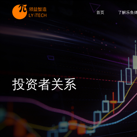
首页
了解乐鱼
投资者关系