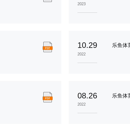
2023
10.29
乐鱼体
2022
08.26
乐鱼体
2022